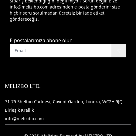
Sipariş beklendiği gibi değil miydi? Sorun değil! Bize
info@melizibo.com
adresinden e-posta gönderin; size
hiçbir soru sorulmadan ücretsiz bir iade etiketi
göndereceğiz.
E-postalarımıza abone olun
MELIZBO LTD.
71-75 Shelton Caddesi, Covent Garden, Londra, WC2H 9JQ
Birleşik Krallık
info@melizibo.com
© 2026, Melizibo Powered by MELIZBO LTD